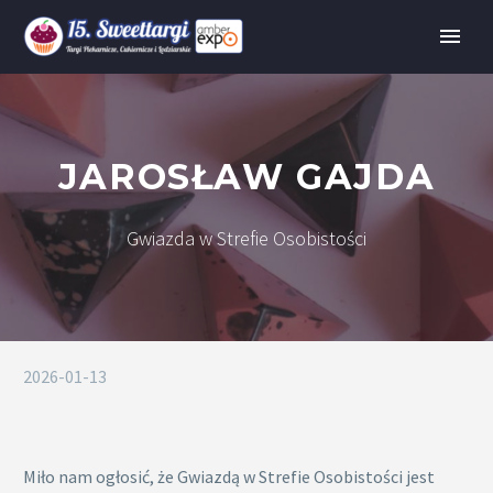
JAROSŁAW GAJDA
Gwiazda w Strefie Osobistości
2026-01-13
Miło nam ogłosić, że Gwiazdą w Strefie Osobistości jest