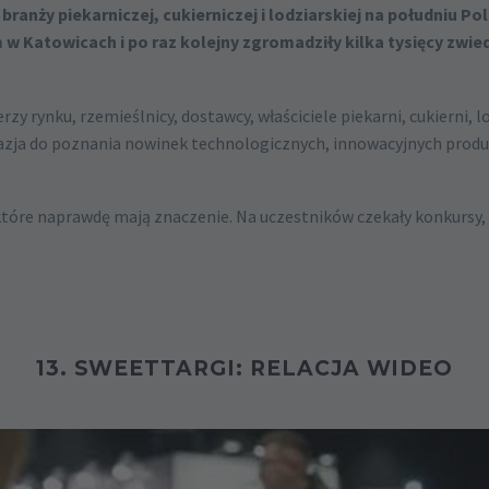
anży piekarniczej, cukierniczej i lodziarskiej na południu Pol
atowicach i po raz kolejny zgromadziły kilka tysięcy zwied
rzy rynku, rzemieślnicy, dostawcy, właściciele piekarni, cukierni, 
azja do poznania nowinek technologicznych, innowacyjnych produk
w, które naprawdę mają znaczenie. Na uczestników czekały konkursy
13. SWEETTARGI: RELACJA WIDEO