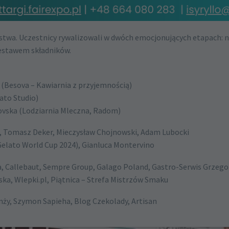
rstwa. Uczestnicy rywalizowali w dwóch emocjonujących etapach: 
zestawem składników.
i (Besova – Kawiarnia z przyjemnością)
lato Studio)
lovska (Lodziarnia Mleczna, Radom)
lc, Tomasz Deker, Mieczysław Chojnowski, Adam Lubocki
Gelato World Cup 2024), Gianluca Montervino
a, Callebaut, Sempre Group, Galago Poland, Gastro-Serwis Grzeg
ska, Wlepki.pl, Piątnica – Strefa Mistrzów Smaku
nży, Szymon Sapieha, Blog Czekolady, Artisan