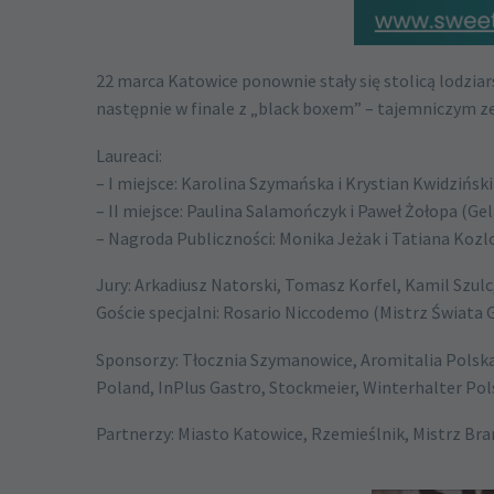
22 marca Katowice ponownie stały się stolicą lodzia
następnie w finale z „black boxem” – tajemniczym 
Laureaci:
– I miejsce: Karolina Szymańska i Krystian Kwidzińsk
– II miejsce: Paulina Salamończyk i Paweł Żołopa (Ge
– Nagroda Publiczności: Monika Jeżak i Tatiana Koz
Jury: Arkadiusz Natorski, Tomasz Korfel, Kamil Szu
Goście specjalni: Rosario Niccodemo (Mistrz Świata 
Sponsorzy: Tłocznia Szymanowice, Aromitalia Polsk
Poland, InPlus Gastro, Stockmeier, Winterhalter Pol
Partnerzy: Miasto Katowice, Rzemieślnik, Mistrz Bra