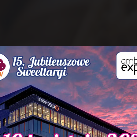
TARGI CUKIERNICZE
KARNICZE I LODZIAR
Ż
P
O
R
A