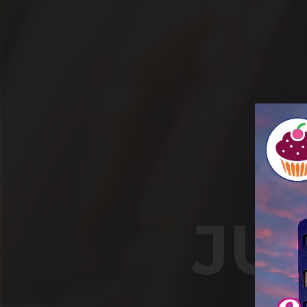
PIE
J
U