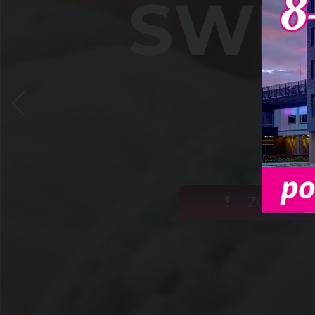
S
W
E
0
A
ZOSTAŃ