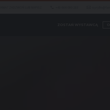
ANIA? ZADZWOŃ LUB NAPISZ
+48 664 080 283
isyryllo@fai
ZOSTAŃ WYSTAWCĄ
O